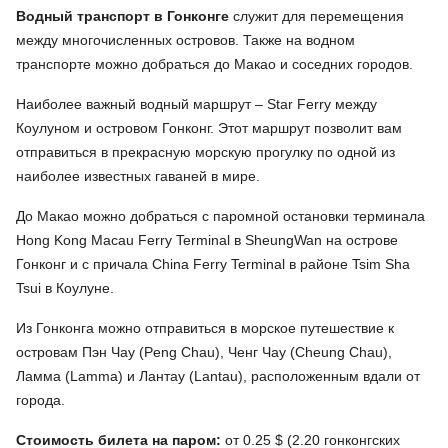
Водный транспорт в Гонконге
служит для перемещения
между многочисленных островов. Также на водном
транспорте можно добраться до Макао и соседних городов.
Наиболее важный водный маршрут – Star Ferry между
Коулуном и островом Гонконг. Этот маршрут позволит вам
отправиться в прекрасную морскую прогулку по одной из
наиболее известных гаваней в мире.
До Макао можно добраться с паромной остановки терминала
Hong Kong Macau Ferry Terminal в SheungWan на острове
Гонконг и с причала China Ferry Terminal в районе Tsim Sha
Tsui в Коулуне.
Из Гонконга можно отправиться в морское путешествие к
островам Пэн Чау (Peng Chau), Ченг Чау (Cheung Chau),
Ламма (Lamma) и Лантау (Lantau), расположенным вдали от
города.
Стоимость билета на паром:
от 0.25 $ (2.20 гонконгских