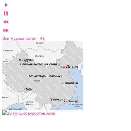




Вся музыка Китая 41