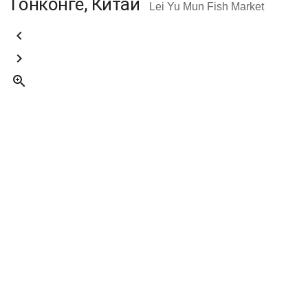
Гонконге, Китай
Lei Yu Mun Fish Market


