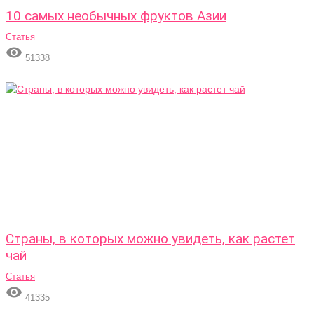
10 самых необычных фруктов Азии
Статья

51338
Страны, в которых можно увидеть, как растет
чай
Статья

41335