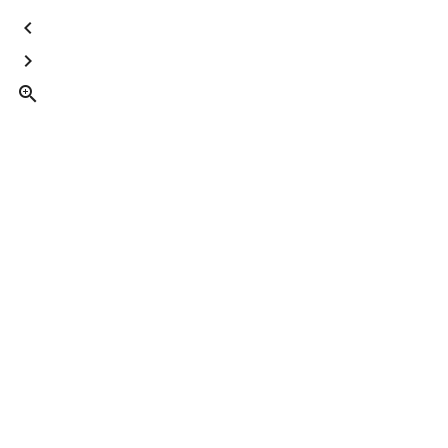


