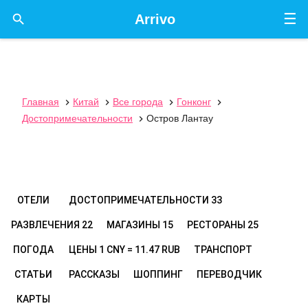
☰

Arrivo
Главная
Китай
Все города
Гонконг




Достопримечательности
Остров Лантау

ОТЕЛИ
ДОСТОПРИМЕЧАТЕЛЬНОСТИ
33
РАЗВЛЕЧЕНИЯ
22
МАГАЗИНЫ
15
РЕСТОРАНЫ
25
ПОГОДА
ЦЕНЫ
1 CNY = 11.47 RUB
ТРАНСПОРТ
СТАТЬИ
РАССКАЗЫ
ШОППИНГ
ПЕРЕВОДЧИК
КАРТЫ