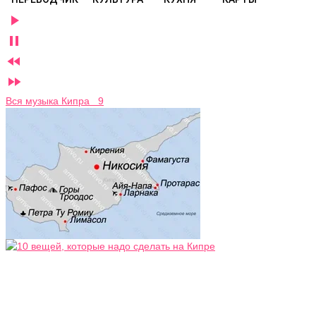




Вся музыка Кипра 9