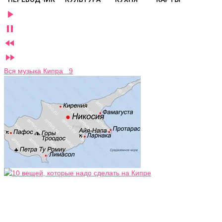




Вся музыка Кипра 9