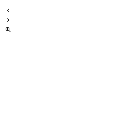


