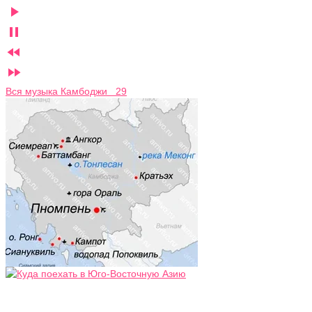




Вся музыка Камбоджи 29