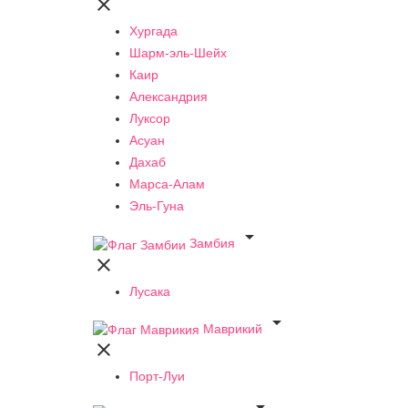

Хургада
Шарм-эль-Шейх
Каир
Александрия
Луксор
Асуан
Дахаб
Марса-Алам
Эль-Гуна

Замбия

Лусака

Маврикий

Порт-Луи
