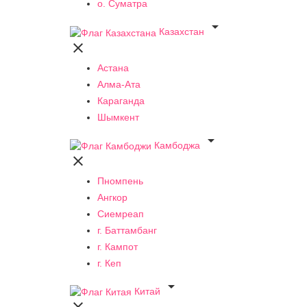
о. Суматра

Казахстан

Астана
Алма-Ата
Караганда
Шымкент

Камбоджа

Пномпень
Ангкор
Сиемреап
г. Баттамбанг
г. Кампот
г. Кеп

Китай