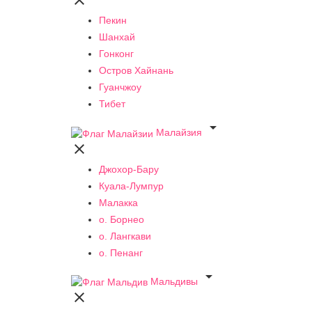

Пекин
Шанхай
Гонконг
Остров Хайнань
Гуанчжоу
Тибет

Малайзия

Джохор-Бару
Куала-Лумпур
Малакка
о. Борнео
о. Лангкави
о. Пенанг

Мальдивы
