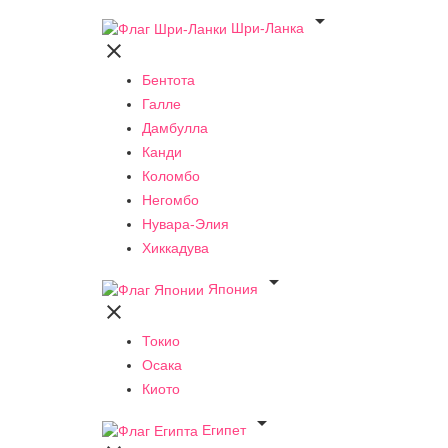

Шри-Ланка

Бентота
Галле
Дамбулла
Канди
Коломбо
Негомбо
Нувара-Элия
Хиккадува

Япония

Токио
Осака
Киото

Египет