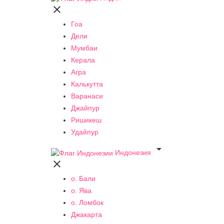

Гоа
Дели
Мумбаи
Керала
Агра
Калькутта
Варанаси
Джайпур
Ришикеш
Удайпур

Индонезия

о. Бали
о. Ява
о. Ломбок
Джакарта