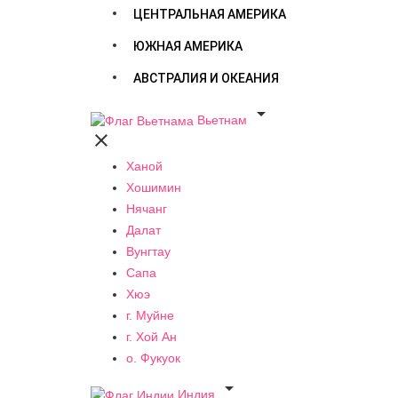
ЦЕНТРАЛЬНАЯ АМЕРИКА
ЮЖНАЯ АМЕРИКА
АВСТРАЛИЯ И ОКЕАНИЯ

Вьетнам

Ханой
Хошимин
Нячанг
Далат
Вунгтау
Сапа
Хюэ
г. Муйне
г. Хой Ан
о. Фукуок

Индия