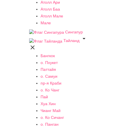
Атолл Ари
Атолл Баа
Атолл Мале
Мале
Сингапур

Тайланд

Бангкок
о. Пхукет
Паттайя
о. Самуи
пр-я Краби
о. Ко Чанг
Пай
Хуа Хин
Чианг Май
о. Ко Сичанг
о. Панган