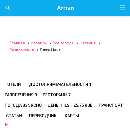
☰

Arrivo
Главная
Израиль
Все города
Нетания




Развлечения
Пляж Цанз

ОТЕЛИ
ДОСТОПРИМЕЧАТЕЛЬНОСТИ
1
РАЗВЛЕЧЕНИЯ
9
РЕСТОРАНЫ
7
ПОГОДА
33°, ЯСНО
ЦЕНЫ
1 ILS = 25.75 RUB
ТРАНСПОРТ
СТАТЬИ
ПЕРЕВОДЧИК
КАРТЫ
