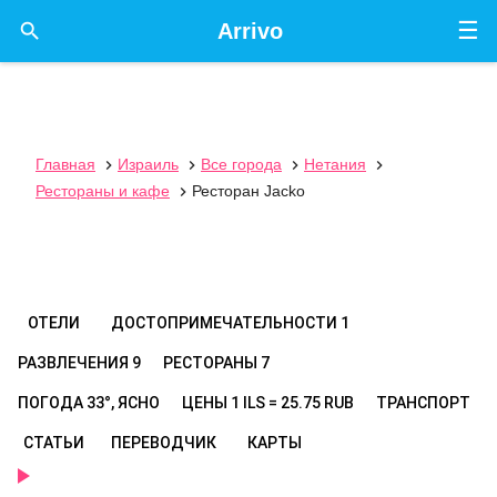
☰

Arrivo
Главная
Израиль
Все города
Нетания




Рестораны и кафе
Ресторан Jacko

ОТЕЛИ
ДОСТОПРИМЕЧАТЕЛЬНОСТИ
1
РАЗВЛЕЧЕНИЯ
9
РЕСТОРАНЫ
7
ПОГОДА
33°, ЯСНО
ЦЕНЫ
1 ILS = 25.75 RUB
ТРАНСПОРТ
СТАТЬИ
ПЕРЕВОДЧИК
КАРТЫ
