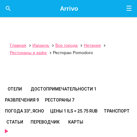
☰

Arrivo
Главная
Израиль
Все города
Нетания




Рестораны и кафе
Ресторан Pomodoro

ОТЕЛИ
ДОСТОПРИМЕЧАТЕЛЬНОСТИ
1
РАЗВЛЕЧЕНИЯ
9
РЕСТОРАНЫ
7
ПОГОДА
33°, ЯСНО
ЦЕНЫ
1 ILS = 25.75 RUB
ТРАНСПОРТ
СТАТЬИ
ПЕРЕВОДЧИК
КАРТЫ
