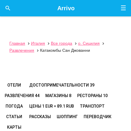
☰

Arrivo
Главная
Италия
Все города
о. Сицилия




Развлечения
Катакомбы Сан Джованни

ОТЕЛИ
ДОСТОПРИМЕЧАТЕЛЬНОСТИ
39
РАЗВЛЕЧЕНИЯ
44
МАГАЗИНЫ
8
РЕСТОРАНЫ
10
ПОГОДА
ЦЕНЫ
1 EUR = 89.1 RUB
ТРАНСПОРТ
СТАТЬИ
РАССКАЗЫ
ШОППИНГ
ПЕРЕВОДЧИК
КАРТЫ