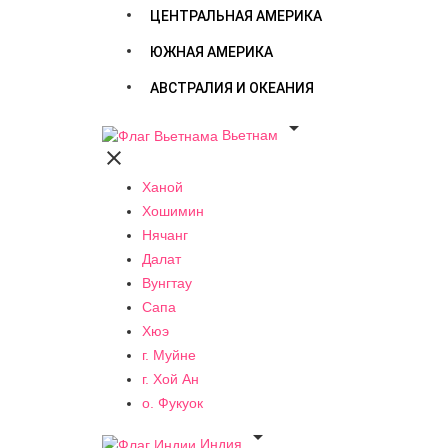
ЦЕНТРАЛЬНАЯ АМЕРИКА
ЮЖНАЯ АМЕРИКА
АВСТРАЛИЯ И ОКЕАНИЯ

Вьетнам

Ханой
Хошимин
Нячанг
Далат
Вунгтау
Сапа
Хюэ
г. Муйне
г. Хой Ан
о. Фукуок

Индия