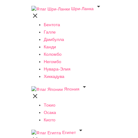

Шри-Ланка

Бентота
Галле
Дамбулла
Канди
Коломбо
Негомбо
Нувара-Элия
Хиккадува

Япония

Токио
Осака
Киото

Египет