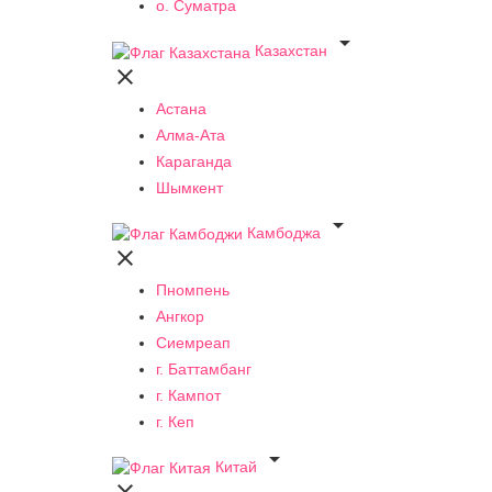
о. Суматра

Казахстан

Астана
Алма-Ата
Караганда
Шымкент

Камбоджа

Пномпень
Ангкор
Сиемреап
г. Баттамбанг
г. Кампот
г. Кеп

Китай