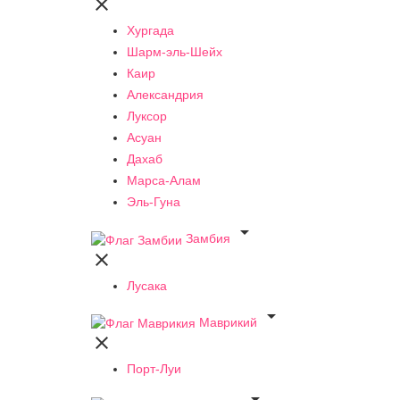

Хургада
Шарм-эль-Шейх
Каир
Александрия
Луксор
Асуан
Дахаб
Марса-Алам
Эль-Гуна

Замбия

Лусака

Маврикий

Порт-Луи
