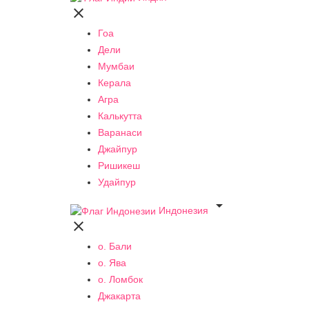

Гоа
Дели
Мумбаи
Керала
Агра
Калькутта
Варанаси
Джайпур
Ришикеш
Удайпур

Индонезия

о. Бали
о. Ява
о. Ломбок
Джакарта