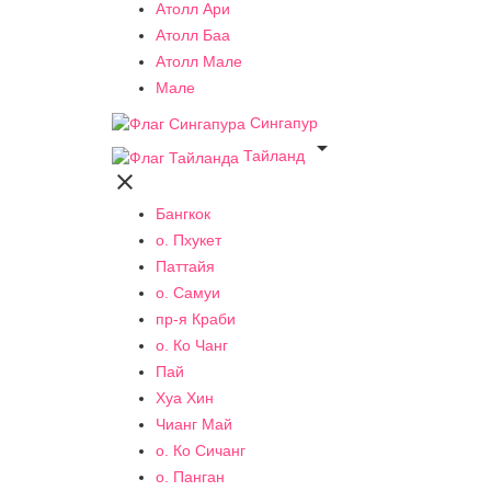
Атолл Ари
Атолл Баа
Атолл Мале
Мале
Сингапур

Тайланд

Бангкок
о. Пхукет
Паттайя
о. Самуи
пр-я Краби
о. Ко Чанг
Пай
Хуа Хин
Чианг Май
о. Ко Сичанг
о. Панган