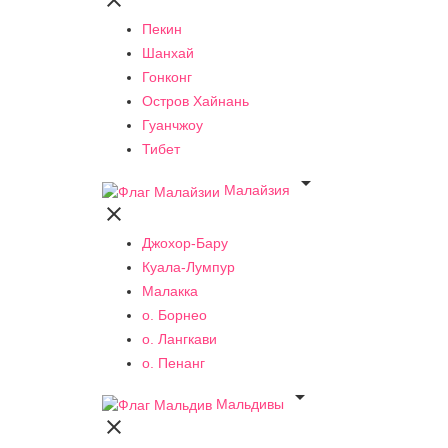

Пекин
Шанхай
Гонконг
Остров Хайнань
Гуанчжоу
Тибет

Малайзия

Джохор-Бару
Куала-Лумпур
Малакка
о. Борнео
о. Лангкави
о. Пенанг

Мальдивы
