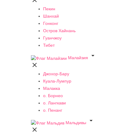

Пекин
Шанхай
Гонконг
Остров Хайнань
Гуанчжоу
Тибет

Малайзия

Джохор-Бару
Куала-Лумпур
Малакка
о. Борнео
о. Лангкави
о. Пенанг

Мальдивы
