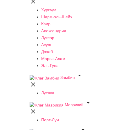

Хургада
Шарм-эль-Шейх
Каир
Александрия
Луксор
Асуан
Дахаб
Марса-Алам
Эль-Гуна

Замбия

Лусака

Маврикий

Порт-Луи
