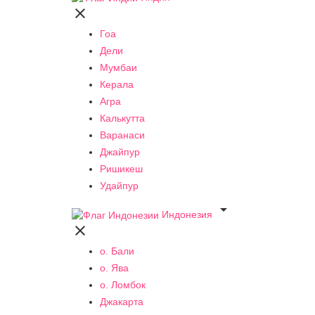

Гоа
Дели
Мумбаи
Керала
Агра
Калькутта
Варанаси
Джайпур
Ришикеш
Удайпур

Индонезия

о. Бали
о. Ява
о. Ломбок
Джакарта