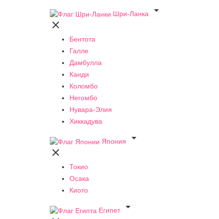

Шри-Ланка

Бентота
Галле
Дамбулла
Канди
Коломбо
Негомбо
Нувара-Элия
Хиккадува

Япония

Токио
Осака
Киото

Египет