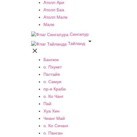
Атолл Ари
Атолл Баа
Атолл Мале
Мале
Сингапур

Тайланд

Бангкок
о. Пхукет
Паттайя
о. Самуи
пр-я Краби
о. Ко Чанг
Пай
Хуа Хин
Чианг Май
о. Ко Сичанг
о. Панган