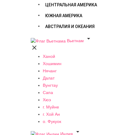
ЦЕНТРАЛЬНАЯ АМЕРИКА
ЮЖНАЯ АМЕРИКА
АВСТРАЛИЯ И ОКЕАНИЯ

Вьетнам

Ханой
Хошимин
Нячанг
Далат
Вунгтау
Сапа
Хюэ
г. Муйне
г. Хой Ан
о. Фукуок

Индия