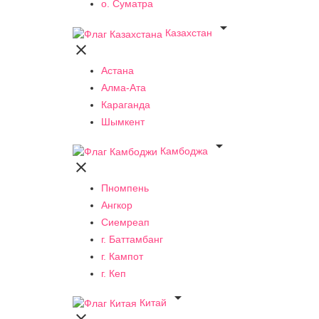
о. Суматра

Казахстан

Астана
Алма-Ата
Караганда
Шымкент

Камбоджа

Пномпень
Ангкор
Сиемреап
г. Баттамбанг
г. Кампот
г. Кеп

Китай