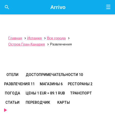
☰

Arrivo
Главная
Испания
Все города



Остров Гран-Канария
Развлечения

ОТЕЛИ
ДОСТОПРИМЕЧАТЕЛЬНОСТИ
10
РАЗВЛЕЧЕНИЯ
11
МАГАЗИНЫ
6
РЕСТОРАНЫ
2
ПОГОДА
ЦЕНЫ
1 EUR = 89.1 RUB
ТРАНСПОРТ
СТАТЬИ
ПЕРЕВОДЧИК
КАРТЫ
