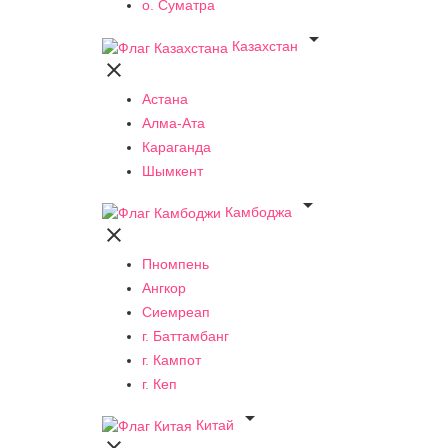
о. Суматра

Казахстан

Астана
Алма-Ата
Караганда
Шымкент

Камбоджа

Пномпень
Ангкор
Сиемреап
г. Баттамбанг
г. Кампот
г. Кеп

Китай