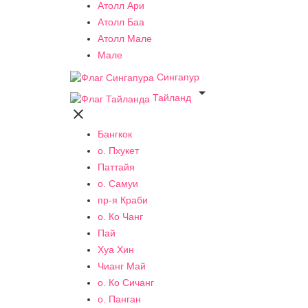
Атолл Ари
Атолл Баа
Атолл Мале
Мале
Сингапур

Тайланд

Бангкок
о. Пхукет
Паттайя
о. Самуи
пр-я Краби
о. Ко Чанг
Пай
Хуа Хин
Чианг Май
о. Ко Сичанг
о. Панган