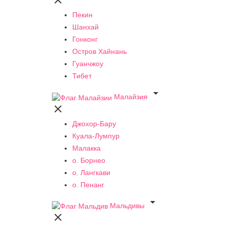

Пекин
Шанхай
Гонконг
Остров Хайнань
Гуанчжоу
Тибет

Малайзия

Джохор-Бару
Куала-Лумпур
Малакка
о. Борнео
о. Лангкави
о. Пенанг

Мальдивы
