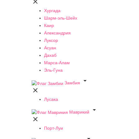

Хургада
Шарм-эль-Шейх
Каир
Александрия
Луксор
Асуан
Дахаб
Марса-Алам
Эль-Гуна

Замбия

Лусака

Маврикий

Порт-Луи
