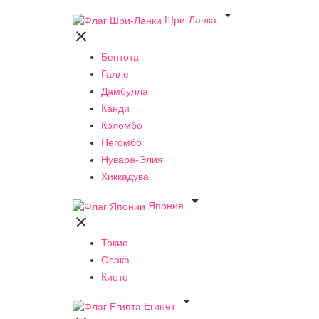

Шри-Ланка

Бентота
Галле
Дамбулла
Канди
Коломбо
Негомбо
Нувара-Элия
Хиккадува

Япония

Токио
Осака
Киото

Египет