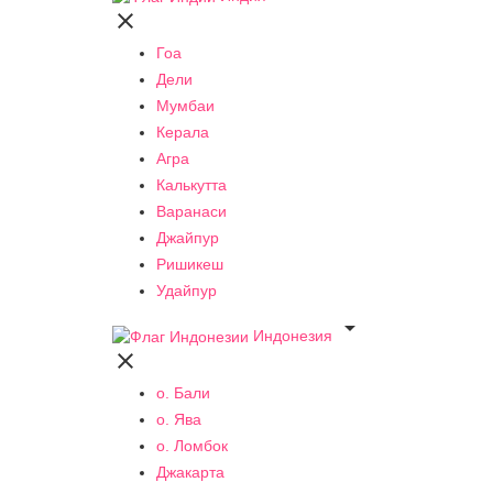

Гоа
Дели
Мумбаи
Керала
Агра
Калькутта
Варанаси
Джайпур
Ришикеш
Удайпур

Индонезия

о. Бали
о. Ява
о. Ломбок
Джакарта