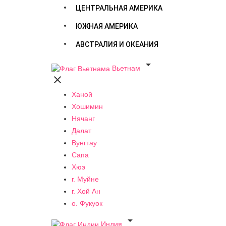
ЦЕНТРАЛЬНАЯ АМЕРИКА
ЮЖНАЯ АМЕРИКА
АВСТРАЛИЯ И ОКЕАНИЯ

Вьетнам

Ханой
Хошимин
Нячанг
Далат
Вунгтау
Сапа
Хюэ
г. Муйне
г. Хой Ан
о. Фукуок

Индия