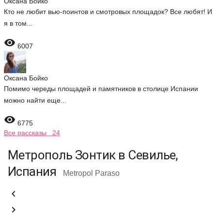
Оксана Бойко
Кто не любит вью-поинтов и смотровых площадок? Все любят! И
я в том...

6007
Оксана Бойко
Помимо череды площадей и памятников в столице Испании
можно найти еще...

6775
Все рассказы 24
Метрополь Зонтик в Севилье,
Испания
Metropol Paraso

