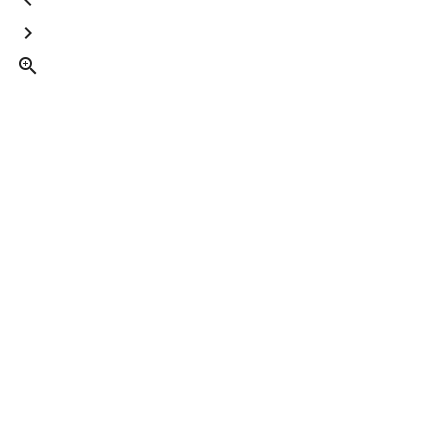


