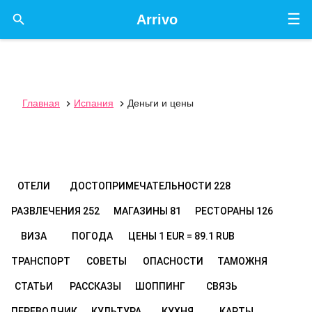
☰

Arrivo
Главная
Испания
Деньги и цены


ОТЕЛИ
ДОСТОПРИМЕЧАТЕЛЬНОСТИ
228
РАЗВЛЕЧЕНИЯ
252
МАГАЗИНЫ
81
РЕСТОРАНЫ
126
ВИЗА
ПОГОДА
ЦЕНЫ
1 EUR = 89.1 RUB
ТРАНСПОРТ
СОВЕТЫ
ОПАСНОСТИ
ТАМОЖНЯ
СТАТЬИ
РАССКАЗЫ
ШОППИНГ
СВЯЗЬ
ПЕРЕВОДЧИК
КУЛЬТУРА
КУХНЯ
КАРТЫ