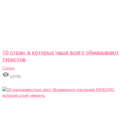
10 стран, в которых чаще всего обманывают
туристов
Статья

63789