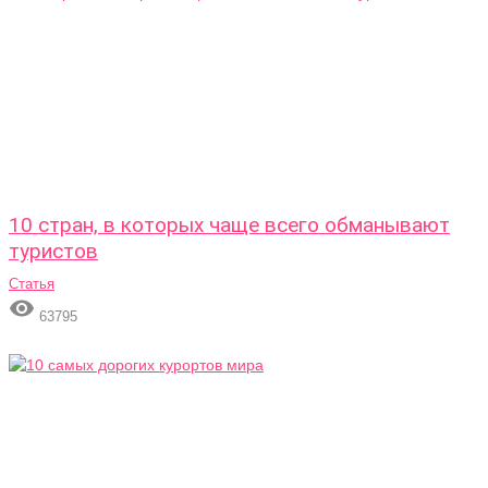
10 стран, в которых чаще всего обманывают
туристов
Статья

63795