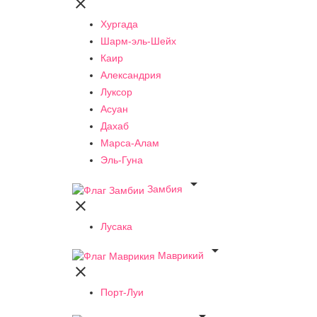

Хургада
Шарм-эль-Шейх
Каир
Александрия
Луксор
Асуан
Дахаб
Марса-Алам
Эль-Гуна

Замбия

Лусака

Маврикий

Порт-Луи
