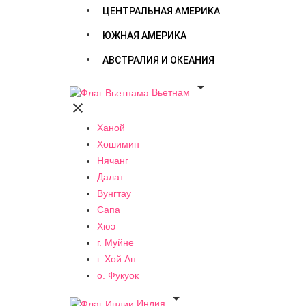
ЦЕНТРАЛЬНАЯ АМЕРИКА
ЮЖНАЯ АМЕРИКА
АВСТРАЛИЯ И ОКЕАНИЯ

Вьетнам

Ханой
Хошимин
Нячанг
Далат
Вунгтау
Сапа
Хюэ
г. Муйне
г. Хой Ан
о. Фукуок

Индия