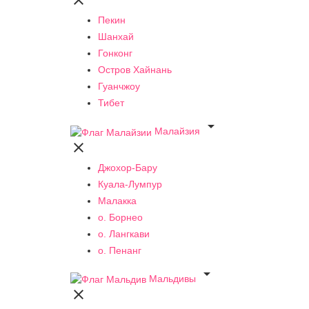

Пекин
Шанхай
Гонконг
Остров Хайнань
Гуанчжоу
Тибет

Малайзия

Джохор-Бару
Куала-Лумпур
Малакка
о. Борнео
о. Лангкави
о. Пенанг

Мальдивы
