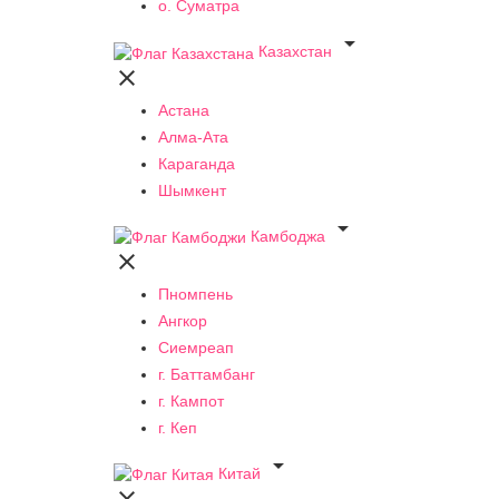
о. Суматра

Казахстан

Астана
Алма-Ата
Караганда
Шымкент

Камбоджа

Пномпень
Ангкор
Сиемреап
г. Баттамбанг
г. Кампот
г. Кеп

Китай