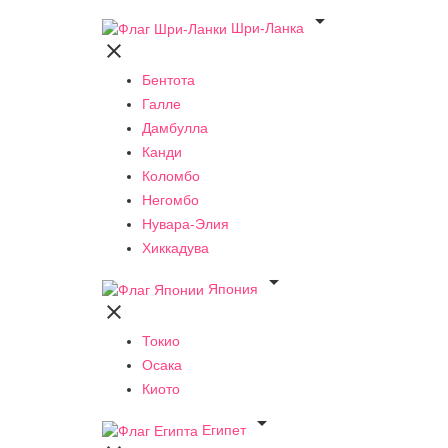

Шри-Ланка

Бентота
Галле
Дамбулла
Канди
Коломбо
Негомбо
Нувара-Элия
Хиккадува

Япония

Токио
Осака
Киото

Египет