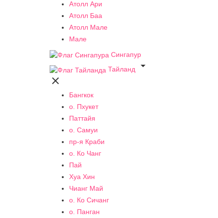
Атолл Ари
Атолл Баа
Атолл Мале
Мале
Сингапур

Тайланд

Бангкок
о. Пхукет
Паттайя
о. Самуи
пр-я Краби
о. Ко Чанг
Пай
Хуа Хин
Чианг Май
о. Ко Сичанг
о. Панган