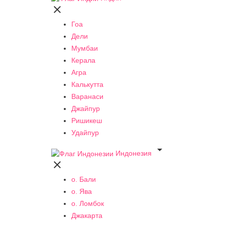

Гоа
Дели
Мумбаи
Керала
Агра
Калькутта
Варанаси
Джайпур
Ришикеш
Удайпур

Индонезия

о. Бали
о. Ява
о. Ломбок
Джакарта