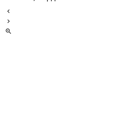


