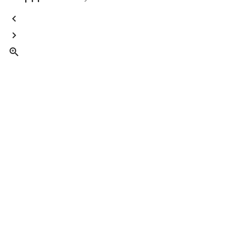


