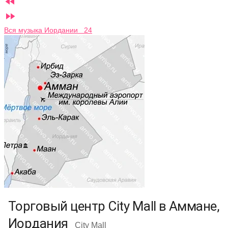


Вся музыка Иордании 24
Торговый центр City Mall в Аммане,
Иордания
City Mall