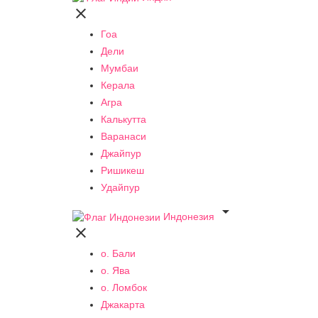

Гоа
Дели
Мумбаи
Керала
Агра
Калькутта
Варанаси
Джайпур
Ришикеш
Удайпур

Индонезия

о. Бали
о. Ява
о. Ломбок
Джакарта