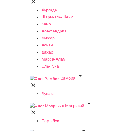

Хургада
Шарм-эль-Шейх
Каир
Александрия
Луксор
Асуан
Дахаб
Марса-Алам
Эль-Гуна

Замбия

Лусака

Маврикий

Порт-Луи
