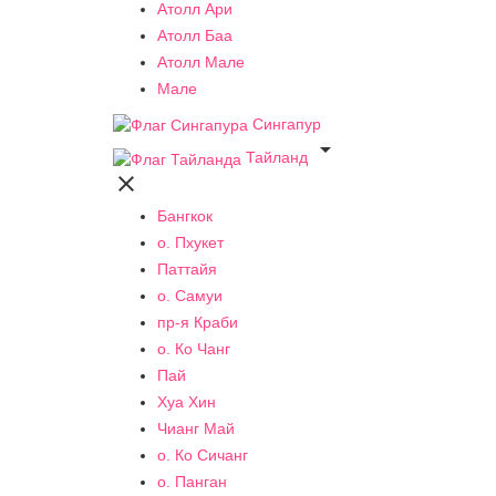
Атолл Ари
Атолл Баа
Атолл Мале
Мале
Сингапур

Тайланд

Бангкок
о. Пхукет
Паттайя
о. Самуи
пр-я Краби
о. Ко Чанг
Пай
Хуа Хин
Чианг Май
о. Ко Сичанг
о. Панган