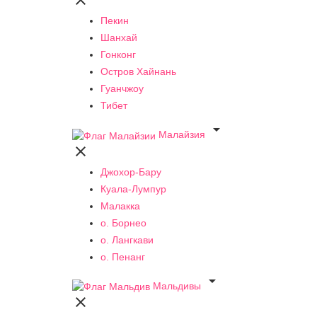

Пекин
Шанхай
Гонконг
Остров Хайнань
Гуанчжоу
Тибет

Малайзия

Джохор-Бару
Куала-Лумпур
Малакка
о. Борнео
о. Лангкави
о. Пенанг

Мальдивы
