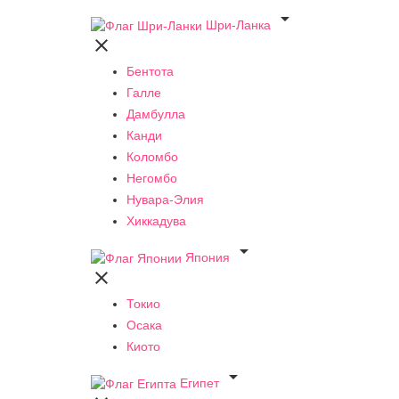

Шри-Ланка

Бентота
Галле
Дамбулла
Канди
Коломбо
Негомбо
Нувара-Элия
Хиккадува

Япония

Токио
Осака
Киото

Египет