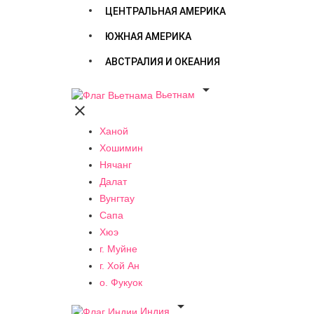
ЦЕНТРАЛЬНАЯ АМЕРИКА
ЮЖНАЯ АМЕРИКА
АВСТРАЛИЯ И ОКЕАНИЯ

Вьетнам

Ханой
Хошимин
Нячанг
Далат
Вунгтау
Сапа
Хюэ
г. Муйне
г. Хой Ан
о. Фукуок

Индия