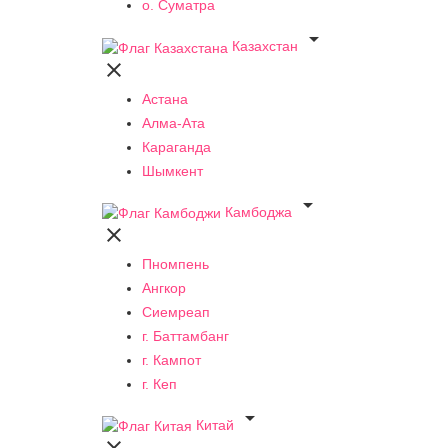
о. Суматра

Казахстан

Астана
Алма-Ата
Караганда
Шымкент

Камбоджа

Пномпень
Ангкор
Сиемреап
г. Баттамбанг
г. Кампот
г. Кеп

Китай