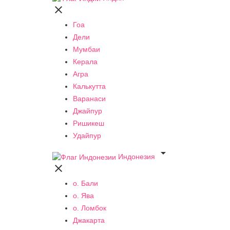

Гоа
Дели
Мумбаи
Керала
Агра
Калькутта
Варанаси
Джайпур
Ришикеш
Удайпур

Индонезия

о. Бали
о. Ява
о. Ломбок
Джакарта