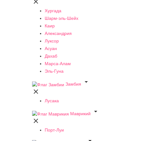

Хургада
Шарм-эль-Шейх
Каир
Александрия
Луксор
Асуан
Дахаб
Марса-Алам
Эль-Гуна

Замбия

Лусака

Маврикий

Порт-Луи
