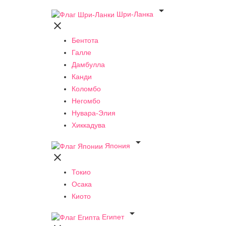

Шри-Ланка

Бентота
Галле
Дамбулла
Канди
Коломбо
Негомбо
Нувара-Элия
Хиккадува

Япония

Токио
Осака
Киото

Египет