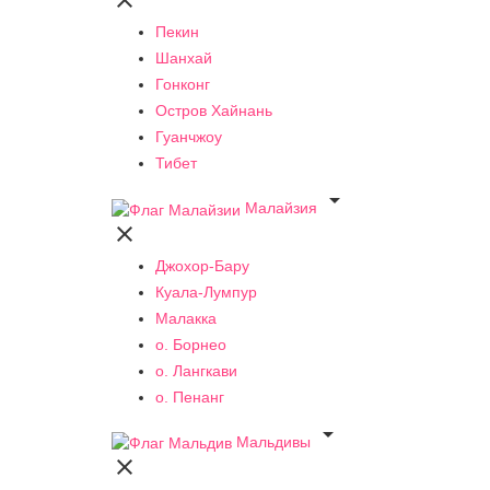

Пекин
Шанхай
Гонконг
Остров Хайнань
Гуанчжоу
Тибет

Малайзия

Джохор-Бару
Куала-Лумпур
Малакка
о. Борнео
о. Лангкави
о. Пенанг

Мальдивы
