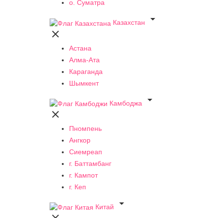
о. Суматра

Казахстан

Астана
Алма-Ата
Караганда
Шымкент

Камбоджа

Пномпень
Ангкор
Сиемреап
г. Баттамбанг
г. Кампот
г. Кеп

Китай