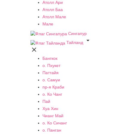
Атолл Ари
Атолл Баа
Атолл Мале
Мале
Сингапур

Тайланд

Бангкок
о. Пхукет
Паттайя
о. Самуи
пр-я Краби
о. Ко Чанг
Пай
Хуа Хин
Чианг Май
о. Ко Сичанг
о. Панган