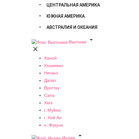
ЦЕНТРАЛЬНАЯ АМЕРИКА
ЮЖНАЯ АМЕРИКА
АВСТРАЛИЯ И ОКЕАНИЯ

Вьетнам

Ханой
Хошимин
Нячанг
Далат
Вунгтау
Сапа
Хюэ
г. Муйне
г. Хой Ан
о. Фукуок

Индия