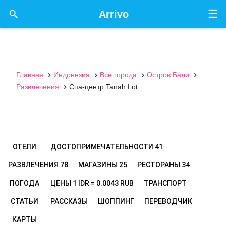
☰

Arrivo
Главная
Индонезия
Все города
Остров Бали




Развлечения
Спа-центр Tanah Lot...

ОТЕЛИ
ДОСТОПРИМЕЧАТЕЛЬНОСТИ
41
РАЗВЛЕЧЕНИЯ
78
МАГАЗИНЫ
25
РЕСТОРАНЫ
34
ПОГОДА
ЦЕНЫ
1 IDR = 0.0043 RUB
ТРАНСПОРТ
СТАТЬИ
РАССКАЗЫ
ШОППИНГ
ПЕРЕВОДЧИК
КАРТЫ