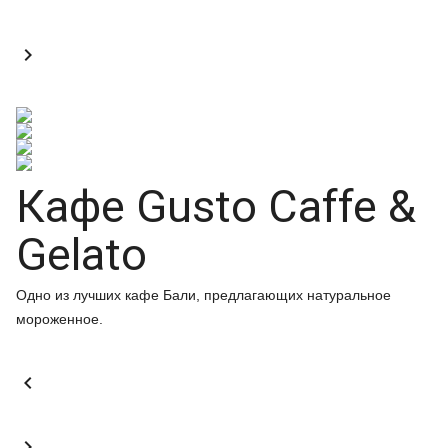

Кафе Gusto Caffe &
Gelato
Одно из лучших кафе Бали, предлагающих натуральное
мороженное.

