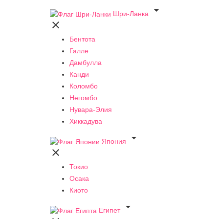

Шри-Ланка

Бентота
Галле
Дамбулла
Канди
Коломбо
Негомбо
Нувара-Элия
Хиккадува

Япония

Токио
Осака
Киото

Египет