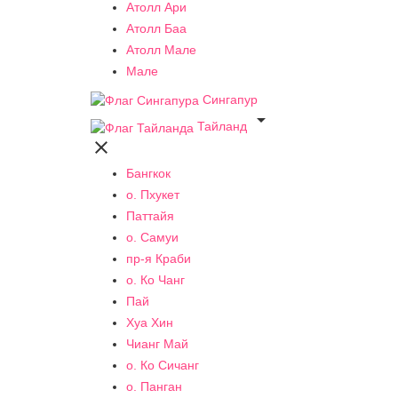
Атолл Ари
Атолл Баа
Атолл Мале
Мале
Сингапур

Тайланд

Бангкок
о. Пхукет
Паттайя
о. Самуи
пр-я Краби
о. Ко Чанг
Пай
Хуа Хин
Чианг Май
о. Ко Сичанг
о. Панган