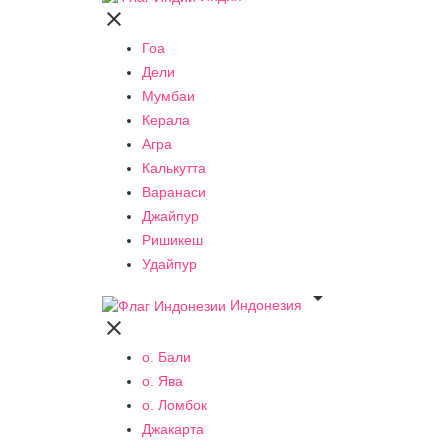

Гоа
Дели
Мумбаи
Керала
Агра
Калькутта
Варанаси
Джайпур
Ришикеш
Удайпур

Индонезия

о. Бали
о. Ява
о. Ломбок
Джакарта