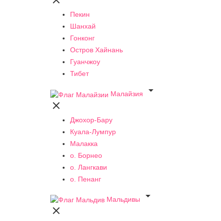

Пекин
Шанхай
Гонконг
Остров Хайнань
Гуанчжоу
Тибет

Малайзия

Джохор-Бару
Куала-Лумпур
Малакка
о. Борнео
о. Лангкави
о. Пенанг

Мальдивы
