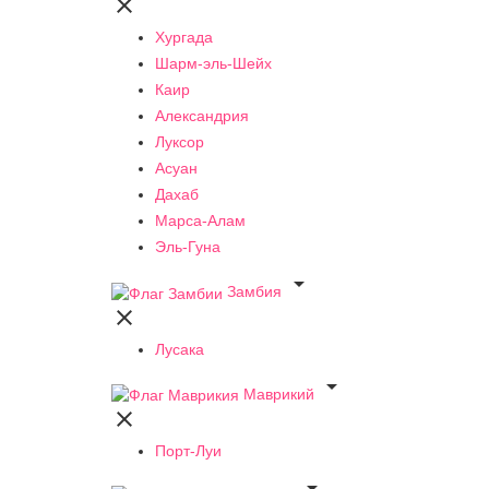

Хургада
Шарм-эль-Шейх
Каир
Александрия
Луксор
Асуан
Дахаб
Марса-Алам
Эль-Гуна

Замбия

Лусака

Маврикий

Порт-Луи
