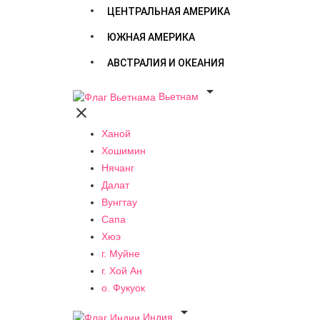
ЦЕНТРАЛЬНАЯ АМЕРИКА
ЮЖНАЯ АМЕРИКА
АВСТРАЛИЯ И ОКЕАНИЯ

Вьетнам

Ханой
Хошимин
Нячанг
Далат
Вунгтау
Сапа
Хюэ
г. Муйне
г. Хой Ан
о. Фукуок

Индия