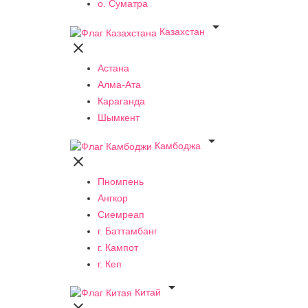
о. Суматра

Казахстан

Астана
Алма-Ата
Караганда
Шымкент

Камбоджа

Пномпень
Ангкор
Сиемреап
г. Баттамбанг
г. Кампот
г. Кеп

Китай