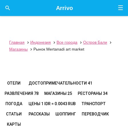
☰

Arrivo
Главная
Индонезия
Все города
Остров Бали




Магазины
Рынок Mertanadi art market

ОТЕЛИ
ДОСТОПРИМЕЧАТЕЛЬНОСТИ
41
РАЗВЛЕЧЕНИЯ
78
МАГАЗИНЫ
25
РЕСТОРАНЫ
34
ПОГОДА
ЦЕНЫ
1 IDR = 0.0043 RUB
ТРАНСПОРТ
СТАТЬИ
РАССКАЗЫ
ШОППИНГ
ПЕРЕВОДЧИК
КАРТЫ