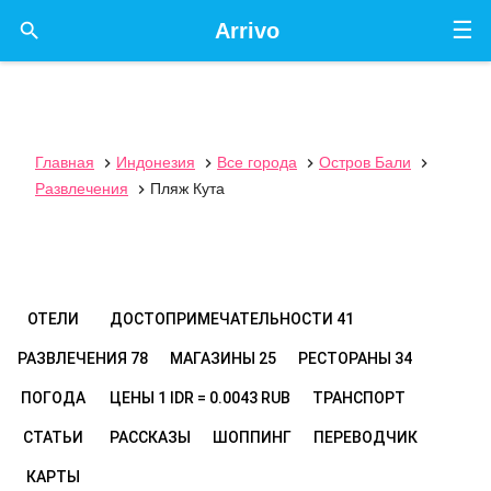
☰

Arrivo
Главная
Индонезия
Все города
Остров Бали




Развлечения
Пляж Кута

ОТЕЛИ
ДОСТОПРИМЕЧАТЕЛЬНОСТИ
41
РАЗВЛЕЧЕНИЯ
78
МАГАЗИНЫ
25
РЕСТОРАНЫ
34
ПОГОДА
ЦЕНЫ
1 IDR = 0.0043 RUB
ТРАНСПОРТ
СТАТЬИ
РАССКАЗЫ
ШОППИНГ
ПЕРЕВОДЧИК
КАРТЫ