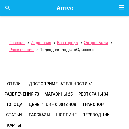
☰

Arrivo
Главная
Индонезия
Все города
Остров Бали




Развлечения
Подводная лодка «Одиссея»

ОТЕЛИ
ДОСТОПРИМЕЧАТЕЛЬНОСТИ
41
РАЗВЛЕЧЕНИЯ
78
МАГАЗИНЫ
25
РЕСТОРАНЫ
34
ПОГОДА
ЦЕНЫ
1 IDR = 0.0043 RUB
ТРАНСПОРТ
СТАТЬИ
РАССКАЗЫ
ШОППИНГ
ПЕРЕВОДЧИК
КАРТЫ