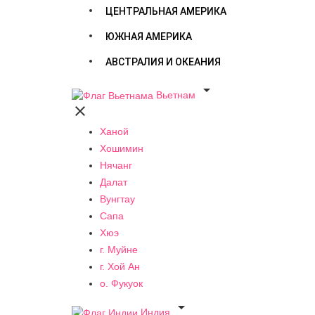
ЦЕНТРАЛЬНАЯ АМЕРИКА
ЮЖНАЯ АМЕРИКА
АВСТРАЛИЯ И ОКЕАНИЯ

Вьетнам

Ханой
Хошимин
Нячанг
Далат
Вунгтау
Сапа
Хюэ
г. Муйне
г. Хой Ан
о. Фукуок

Индия