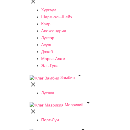

Хургада
Шарм-эль-Шейх
Каир
Александрия
Луксор
Асуан
Дахаб
Марса-Алам
Эль-Гуна

Замбия

Лусака

Маврикий

Порт-Луи
