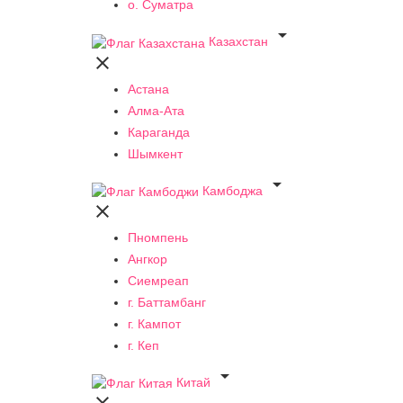
о. Суматра

Казахстан

Астана
Алма-Ата
Караганда
Шымкент

Камбоджа

Пномпень
Ангкор
Сиемреап
г. Баттамбанг
г. Кампот
г. Кеп

Китай