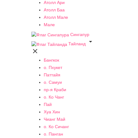
Атолл Ари
Атолл Баа
Атолл Мале
Мале
Сингапур

Тайланд

Бангкок
о. Пхукет
Паттайя
о. Самуи
пр-я Краби
о. Ко Чанг
Пай
Хуа Хин
Чианг Май
о. Ко Сичанг
о. Панган