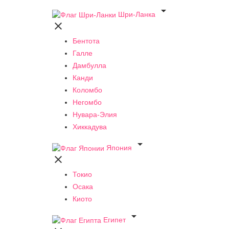

Шри-Ланка

Бентота
Галле
Дамбулла
Канди
Коломбо
Негомбо
Нувара-Элия
Хиккадува

Япония

Токио
Осака
Киото

Египет