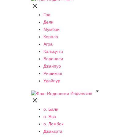

Гоа
Дели
Мумбаи
Керала
Агра
Калькутта
Варанаси
Джайпур
Ришикеш
Удайпур

Индонезия

о. Бали
о. Ява
о. Ломбок
Джакарта