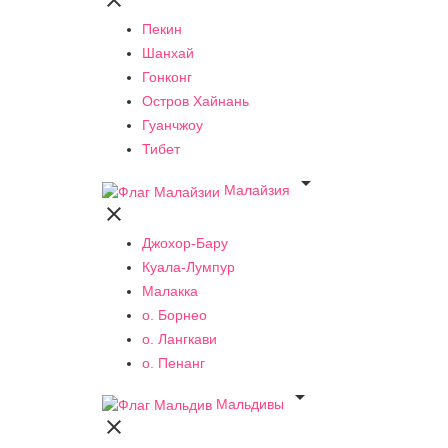

Пекин
Шанхай
Гонконг
Остров Хайнань
Гуанчжоу
Тибет

Малайзия

Джохор-Бару
Куала-Лумпур
Малакка
о. Борнео
о. Лангкави
о. Пенанг

Мальдивы
