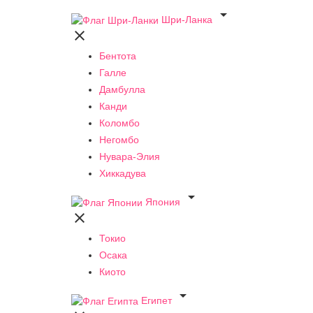

Шри-Ланка

Бентота
Галле
Дамбулла
Канди
Коломбо
Негомбо
Нувара-Элия
Хиккадува

Япония

Токио
Осака
Киото

Египет