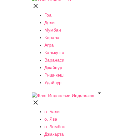

Гоа
Дели
Мумбаи
Керала
Агра
Калькутта
Варанаси
Джайпур
Ришикеш
Удайпур

Индонезия

о. Бали
о. Ява
о. Ломбок
Джакарта