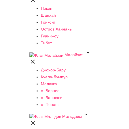

Пекин
Шанхай
Гонконг
Остров Хайнань
Гуанчжоу
Тибет

Малайзия

Джохор-Бару
Куала-Лумпур
Малакка
о. Борнео
о. Лангкави
о. Пенанг

Мальдивы
