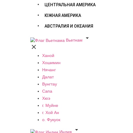
ЦЕНТРАЛЬНАЯ АМЕРИКА
ЮЖНАЯ АМЕРИКА
АВСТРАЛИЯ И ОКЕАНИЯ

Вьетнам

Ханой
Хошимин
Нячанг
Далат
Вунгтау
Сапа
Хюэ
г. Муйне
г. Хой Ан
о. Фукуок

Индия