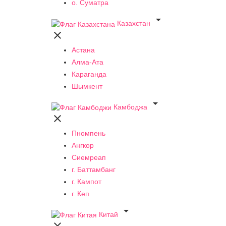
о. Суматра

Казахстан

Астана
Алма-Ата
Караганда
Шымкент

Камбоджа

Пномпень
Ангкор
Сиемреап
г. Баттамбанг
г. Кампот
г. Кеп

Китай