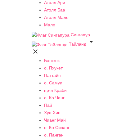
Атолл Ари
Атолл Баа
Атолл Мале
Мале
Сингапур

Тайланд

Бангкок
о. Пхукет
Паттайя
о. Самуи
пр-я Краби
о. Ко Чанг
Пай
Хуа Хин
Чианг Май
о. Ко Сичанг
о. Панган