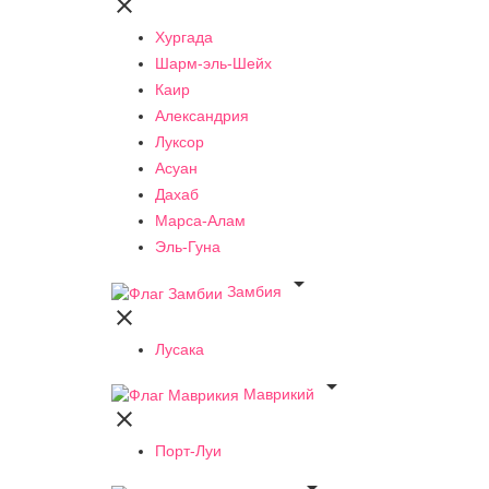

Хургада
Шарм-эль-Шейх
Каир
Александрия
Луксор
Асуан
Дахаб
Марса-Алам
Эль-Гуна

Замбия

Лусака

Маврикий

Порт-Луи
