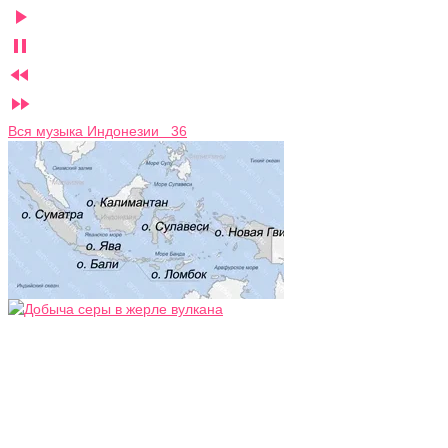




Вся музыка Индонезии 36