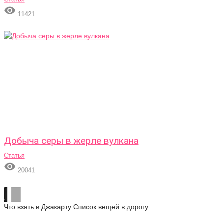

11421
Добыча серы в жерле вулкана
Статья

20041
Что взять в Джакарту
Список вещей в дорогу