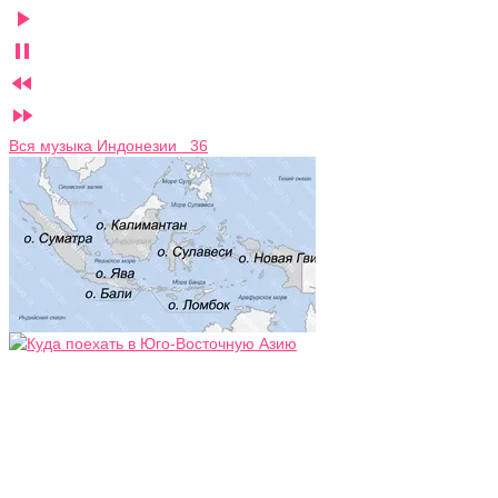




Вся музыка Индонезии 36