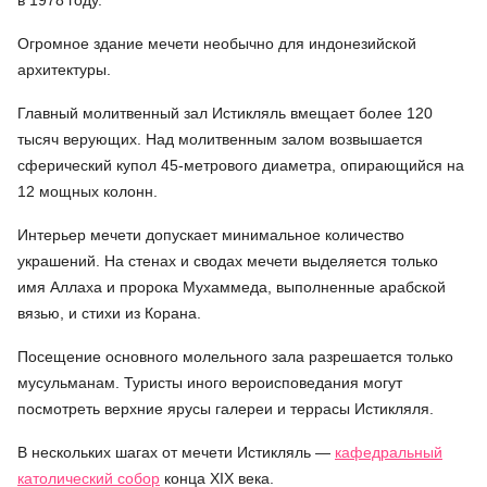
в 1978 году.
Огромное здание мечети необычно для индонезийской
архитектуры.
Главный молитвенный зал Истикляль вмещает более 120
тысяч верующих. Над молитвенным залом возвышается
сферический купол 45-метрового диаметра, опирающийся на
12 мощных колонн.
Интерьер мечети допускает минимальное количество
украшений. На стенах и сводах мечети выделяется только
имя Аллаха и пророка Мухаммеда, выполненные арабской
вязью, и стихи из Корана.
Посещение основного молельного зала разрешается только
мусульманам. Туристы иного вероисповедания могут
посмотреть верхние ярусы галереи и террасы Истикляля.
В нескольких шагах от мечети Истикляль —
кафедральный
католический собор
конца XIX века.