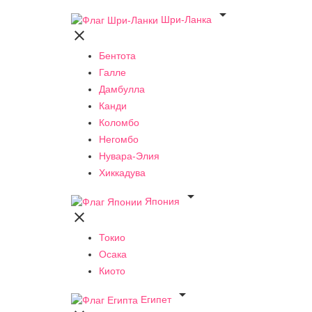

Шри-Ланка

Бентота
Галле
Дамбулла
Канди
Коломбо
Негомбо
Нувара-Элия
Хиккадува

Япония

Токио
Осака
Киото

Египет