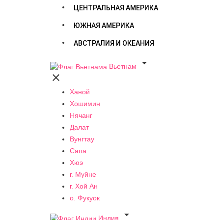
ЦЕНТРАЛЬНАЯ АМЕРИКА
ЮЖНАЯ АМЕРИКА
АВСТРАЛИЯ И ОКЕАНИЯ

Вьетнам

Ханой
Хошимин
Нячанг
Далат
Вунгтау
Сапа
Хюэ
г. Муйне
г. Хой Ан
о. Фукуок

Индия