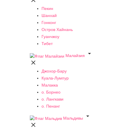

Пекин
Шанхай
Гонконг
Остров Хайнань
Гуанчжоу
Тибет

Малайзия

Джохор-Бару
Куала-Лумпур
Малакка
о. Борнео
о. Лангкави
о. Пенанг

Мальдивы
