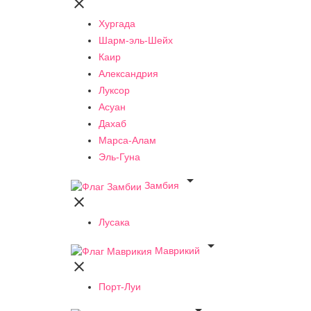

Хургада
Шарм-эль-Шейх
Каир
Александрия
Луксор
Асуан
Дахаб
Марса-Алам
Эль-Гуна

Замбия

Лусака

Маврикий

Порт-Луи
