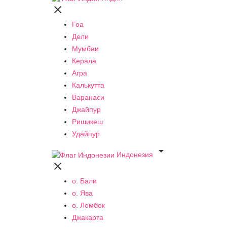

Гоа
Дели
Мумбаи
Керала
Агра
Калькутта
Варанаси
Джайпур
Ришикеш
Удайпур

Индонезия

о. Бали
о. Ява
о. Ломбок
Джакарта