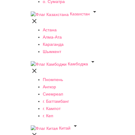
о. Суматра

Казахстан

Астана
Алма-Ата
Караганда
Шымкент

Камбоджа

Пномпень
Ангкор
Сиемреап
г. Баттамбанг
г. Кампот
г. Кеп

Китай