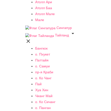
Атолл Ари
Атолл Баа
Атолл Мале
Мале
Сингапур

Тайланд

Бангкок
о. Пхукет
Паттайя
о. Самуи
пр-я Краби
о. Ко Чанг
Пай
Хуа Хин
Чианг Май
о. Ко Сичанг
о. Панган