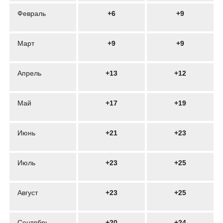
Февраль
+6
+9
Март
+9
+9
Апрель
+13
+12
Май
+17
+19
Июнь
+21
+23
Июль
+23
+25
Август
+23
+25
Сентябрь
+20
+24