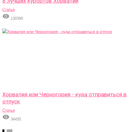
8 лучших курортов Хорватии
Статья

130390
Хорватия или Черногория - куда отправиться в
отпуск
Статья

34435