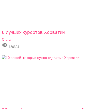
8 лучших курортов Хорватии
Статья

130394