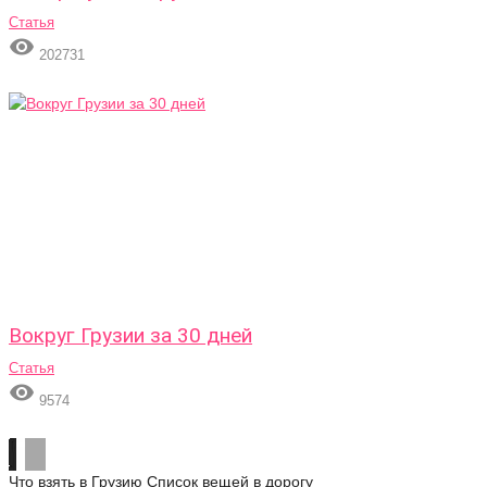
Статья

202731
Вокруг Грузии за 30 дней
Статья

9574
Что взять в Грузию
Список вещей в дорогу