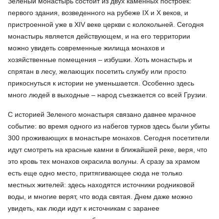
Зеленый монастырь состоит из двух каменных построек:
первого здания, возведенного на рубеже IX и X веков, и
пристроенной уже в XIV веке церкви с колокольней. Сегодня
монастырь является действующем, и на его территории
можно увидеть современные жилища монахов и
хозяйственные помещения – избушки. Хоть монастырь и
спрятан в лесу, желающих посетить службу или просто
прикоснуться к истории не уменьшается. Особенно здесь
много людей в выходные – народ съезжается со всей Грузии.
С историей Зеленого монастыря связано давнее мрачное
событие: во время одного из набегов турков здесь были убиты
300 проживающих в монастыре монахов. Сегодня посетители
идут смотреть на красные камни в ближайшей реке, веря, что
это кровь тех монахов окрасила волуны. А сразу за храмом
есть еще одно место, притягивающее сюда не только
местных жителей: здесь находятся источники родниковой
воды, и многие верят, что вода святая. Днем даже можно
увидеть, как люди идут к источникам с заранее