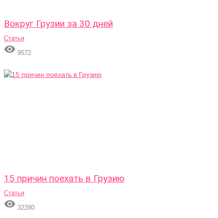
Вокруг Грузии за 30 дней
Статья

9572
15 причин поехать в Грузию
Статья

32280