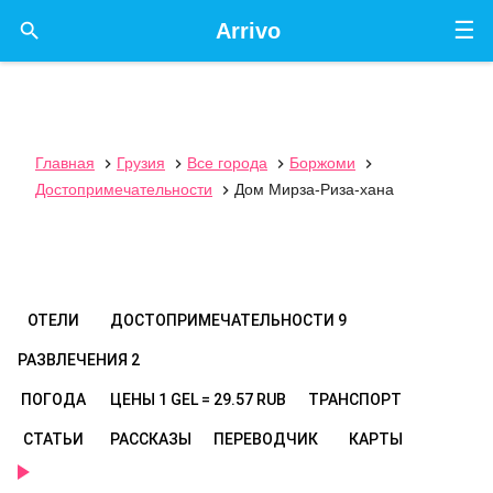
☰

Arrivo
Главная
Грузия
Все города
Боржоми




Достопримечательности
Дом Мирза-Риза-хана

ОТЕЛИ
ДОСТОПРИМЕЧАТЕЛЬНОСТИ
9
РАЗВЛЕЧЕНИЯ
2
ПОГОДА
ЦЕНЫ
1 GEL = 29.57 RUB
ТРАНСПОРТ
СТАТЬИ
РАССКАЗЫ
ПЕРЕВОДЧИК
КАРТЫ
