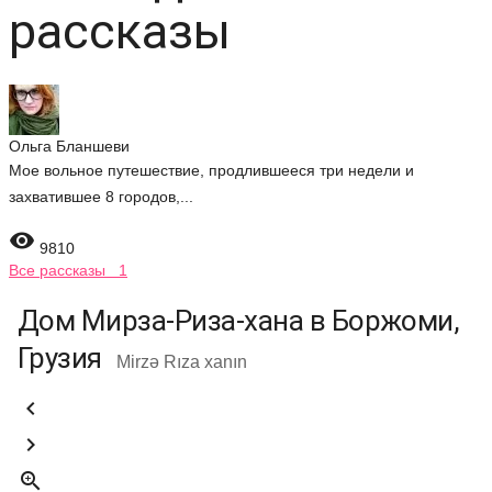
рассказы
Ольга Бланшеви
Мое вольное путешествие, продлившееся три недели и
захватившее 8 городов,...

9810
Все рассказы 1
Дом Мирза-Риза-хана в Боржоми,
Грузия
Mirzə Rıza xanın


