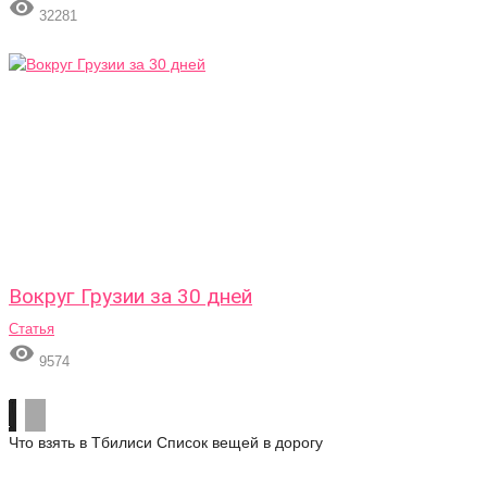

32281
Вокруг Грузии за 30 дней
Статья

9574
Что взять в Тбилиси
Список вещей в дорогу