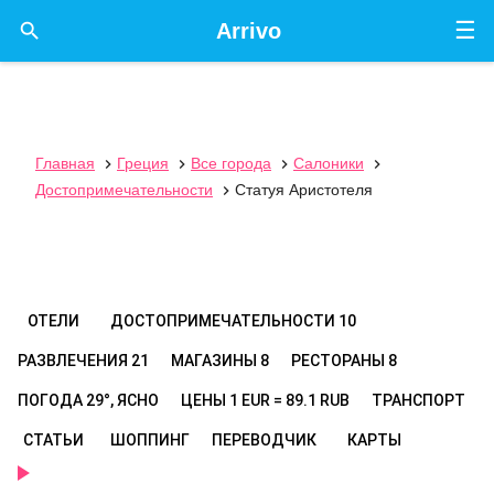
☰

Arrivo
Главная
Греция
Все города
Салоники




Достопримечательности
Статуя Аристотеля

ОТЕЛИ
ДОСТОПРИМЕЧАТЕЛЬНОСТИ
10
РАЗВЛЕЧЕНИЯ
21
МАГАЗИНЫ
8
РЕСТОРАНЫ
8
ПОГОДА
29°, ЯСНО
ЦЕНЫ
1 EUR = 89.1 RUB
ТРАНСПОРТ
СТАТЬИ
ШОППИНГ
ПЕРЕВОДЧИК
КАРТЫ
