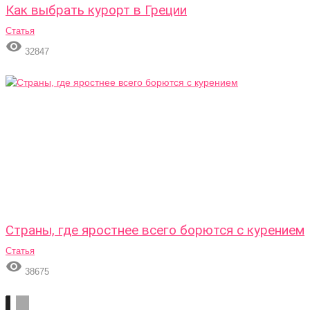
Как выбрать курорт в Греции
Статья

32847
Страны, где яростнее всего борются с курением
Статья

38675