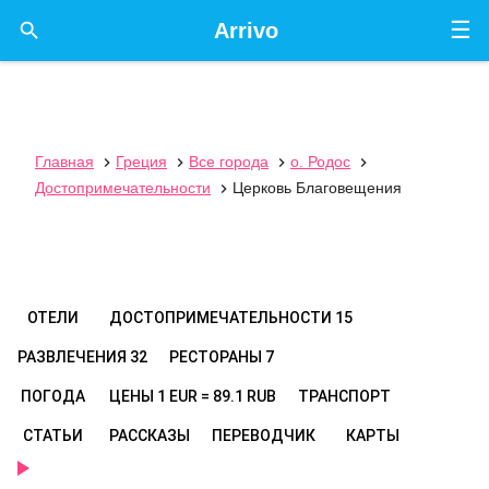
☰

Arrivo
Главная
Греция
Все города
о. Родос




Достопримечательности
Церковь Благовещения

ОТЕЛИ
ДОСТОПРИМЕЧАТЕЛЬНОСТИ
15
РАЗВЛЕЧЕНИЯ
32
РЕСТОРАНЫ
7
ПОГОДА
ЦЕНЫ
1 EUR = 89.1 RUB
ТРАНСПОРТ
СТАТЬИ
РАССКАЗЫ
ПЕРЕВОДЧИК
КАРТЫ
