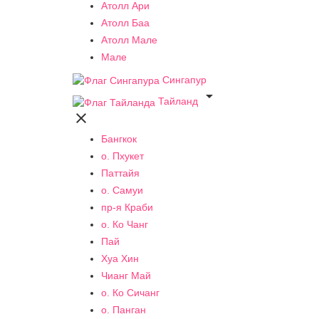
Атолл Ари
Атолл Баа
Атолл Мале
Мале
Сингапур

Тайланд

Бангкок
о. Пхукет
Паттайя
о. Самуи
пр-я Краби
о. Ко Чанг
Пай
Хуа Хин
Чианг Май
о. Ко Сичанг
о. Панган