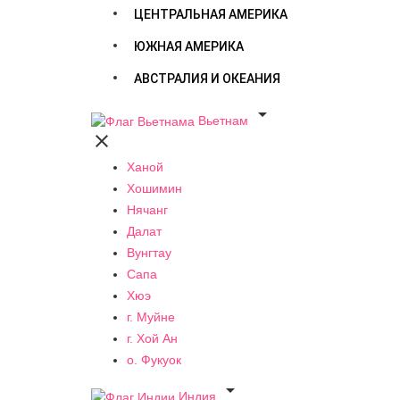
ЦЕНТРАЛЬНАЯ АМЕРИКА
ЮЖНАЯ АМЕРИКА
АВСТРАЛИЯ И ОКЕАНИЯ

Вьетнам

Ханой
Хошимин
Нячанг
Далат
Вунгтау
Сапа
Хюэ
г. Муйне
г. Хой Ан
о. Фукуок

Индия