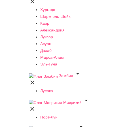

Хургада
Шарм-эль-Шейх
Каир
Александрия
Луксор
Асуан
Дахаб
Марса-Алам
Эль-Гуна

Замбия

Лусака

Маврикий

Порт-Луи
