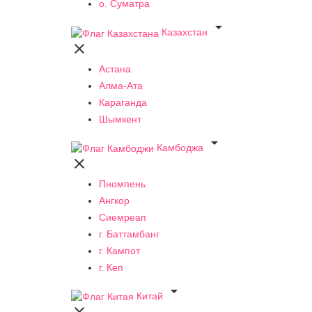
о. Суматра

Казахстан

Астана
Алма-Ата
Караганда
Шымкент

Камбоджа

Пномпень
Ангкор
Сиемреап
г. Баттамбанг
г. Кампот
г. Кеп

Китай