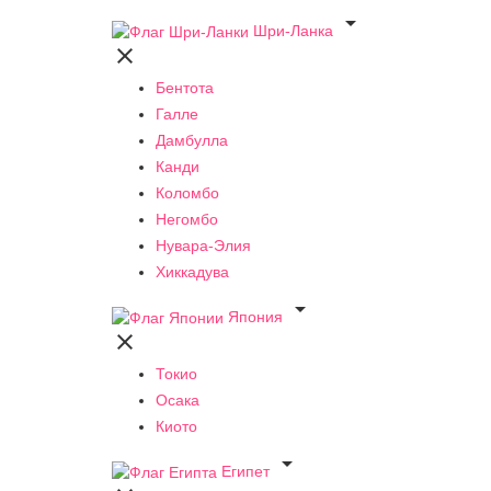

Шри-Ланка

Бентота
Галле
Дамбулла
Канди
Коломбо
Негомбо
Нувара-Элия
Хиккадува

Япония

Токио
Осака
Киото

Египет