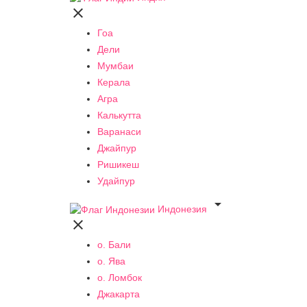

Гоа
Дели
Мумбаи
Керала
Агра
Калькутта
Варанаси
Джайпур
Ришикеш
Удайпур

Индонезия

о. Бали
о. Ява
о. Ломбок
Джакарта