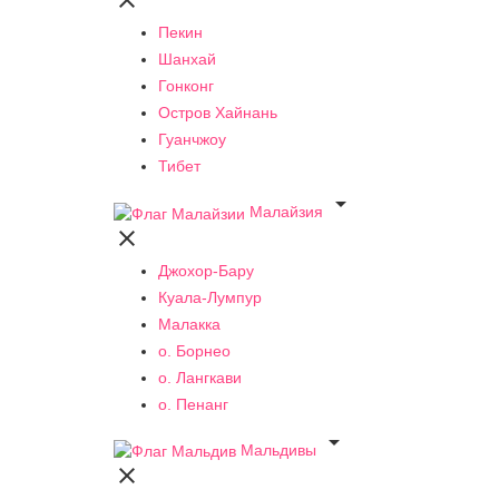

Пекин
Шанхай
Гонконг
Остров Хайнань
Гуанчжоу
Тибет

Малайзия

Джохор-Бару
Куала-Лумпур
Малакка
о. Борнео
о. Лангкави
о. Пенанг

Мальдивы
