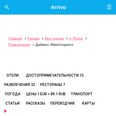
☰

Arrivo
Главная
Греция
Все города
о. Родос




Развлечения
Дайвинг Waterhoppers

ОТЕЛИ
ДОСТОПРИМЕЧАТЕЛЬНОСТИ
15
РАЗВЛЕЧЕНИЯ
32
РЕСТОРАНЫ
7
ПОГОДА
ЦЕНЫ
1 EUR = 89.1 RUB
ТРАНСПОРТ
СТАТЬИ
РАССКАЗЫ
ПЕРЕВОДЧИК
КАРТЫ
