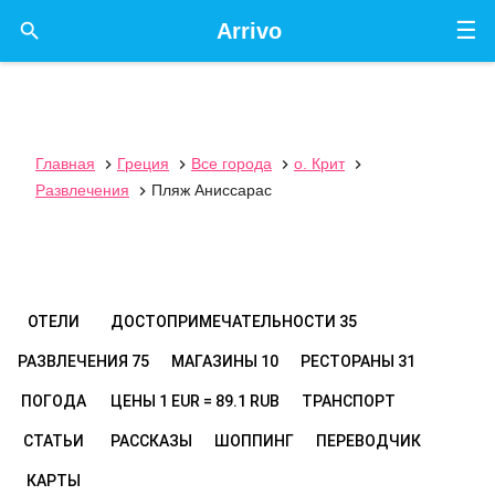
☰

Arrivo
Главная
Греция
Все города
о. Крит




Развлечения
Пляж Аниссарас

ОТЕЛИ
ДОСТОПРИМЕЧАТЕЛЬНОСТИ
35
РАЗВЛЕЧЕНИЯ
75
МАГАЗИНЫ
10
РЕСТОРАНЫ
31
ПОГОДА
ЦЕНЫ
1 EUR = 89.1 RUB
ТРАНСПОРТ
СТАТЬИ
РАССКАЗЫ
ШОППИНГ
ПЕРЕВОДЧИК
КАРТЫ