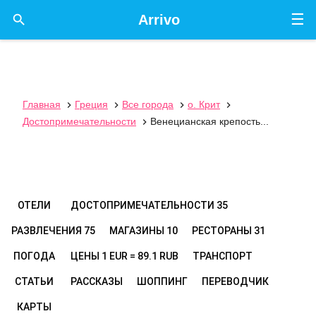
☰

Arrivo
Главная
Греция
Все города
о. Крит




Достопримечательности
Венецианская крепость...

ОТЕЛИ
ДОСТОПРИМЕЧАТЕЛЬНОСТИ
35
РАЗВЛЕЧЕНИЯ
75
МАГАЗИНЫ
10
РЕСТОРАНЫ
31
ПОГОДА
ЦЕНЫ
1 EUR = 89.1 RUB
ТРАНСПОРТ
СТАТЬИ
РАССКАЗЫ
ШОППИНГ
ПЕРЕВОДЧИК
КАРТЫ