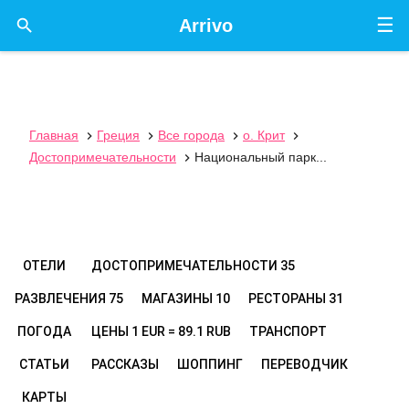
☰

Arrivo
Главная
Греция
Все города
о. Крит




Достопримечательности
Национальный парк...

ОТЕЛИ
ДОСТОПРИМЕЧАТЕЛЬНОСТИ
35
РАЗВЛЕЧЕНИЯ
75
МАГАЗИНЫ
10
РЕСТОРАНЫ
31
ПОГОДА
ЦЕНЫ
1 EUR = 89.1 RUB
ТРАНСПОРТ
СТАТЬИ
РАССКАЗЫ
ШОППИНГ
ПЕРЕВОДЧИК
КАРТЫ