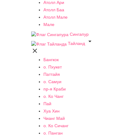
Атолл Ари
Атолл Баа
Атолл Мале
Мале
Сингапур

Тайланд

Бангкок
о. Пхукет
Паттайя
о. Самуи
пр-я Краби
о. Ко Чанг
Пай
Хуа Хин
Чианг Май
о. Ко Сичанг
о. Панган