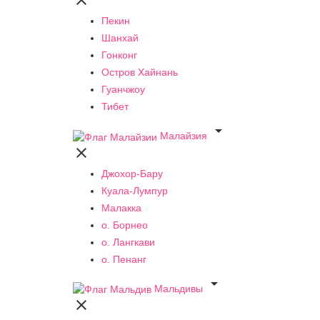

Пекин
Шанхай
Гонконг
Остров Хайнань
Гуанчжоу
Тибет

Малайзия

Джохор-Бару
Куала-Лумпур
Малакка
о. Борнео
о. Лангкави
о. Пенанг

Мальдивы
