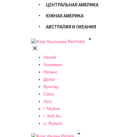
ЦЕНТРАЛЬНАЯ АМЕРИКА
ЮЖНАЯ АМЕРИКА
АВСТРАЛИЯ И ОКЕАНИЯ

Вьетнам

Ханой
Хошимин
Нячанг
Далат
Вунгтау
Сапа
Хюэ
г. Муйне
г. Хой Ан
о. Фукуок

Индия