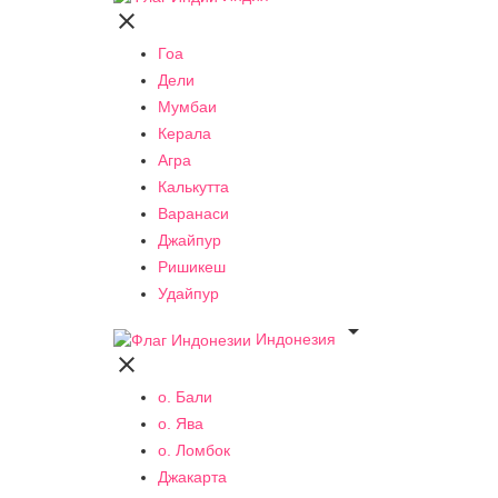

Гоа
Дели
Мумбаи
Керала
Агра
Калькутта
Варанаси
Джайпур
Ришикеш
Удайпур

Индонезия

о. Бали
о. Ява
о. Ломбок
Джакарта