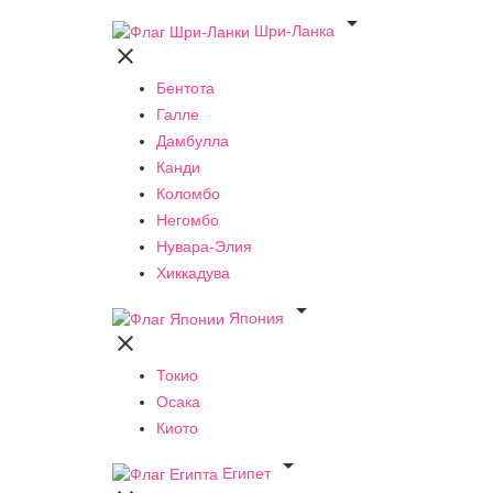

Шри-Ланка

Бентота
Галле
Дамбулла
Канди
Коломбо
Негомбо
Нувара-Элия
Хиккадува

Япония

Токио
Осака
Киото

Египет