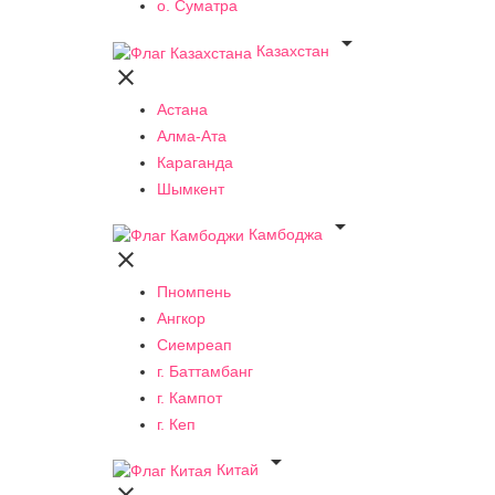
о. Суматра

Казахстан

Астана
Алма-Ата
Караганда
Шымкент

Камбоджа

Пномпень
Ангкор
Сиемреап
г. Баттамбанг
г. Кампот
г. Кеп

Китай