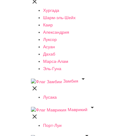

Хургада
Шарм-эль-Шейх
Каир
Александрия
Луксор
Асуан
Дахаб
Марса-Алам
Эль-Гуна

Замбия

Лусака

Маврикий

Порт-Луи
